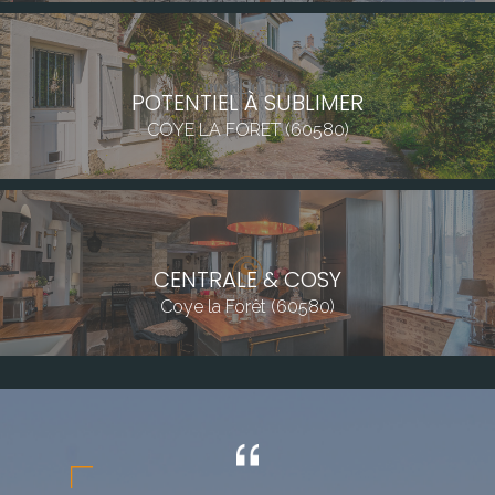
POTENTIEL À SUBLIMER
COYE LA FORET (60580)
CENTRALE & COSY
Coye la Forêt (60580)