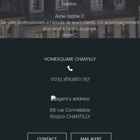
hauteur…
Anne-Sophie D.
De vrais professionnels à l'écoute de leurs clients. Un accompagnement
d'un bout à l'autre du projet.
Anne C.
HOMESQUARE CHANTILLY
0033 365.960.757
88 rue Connetable
60500 CHANTILLY
CONTACT
MAIL ALERT