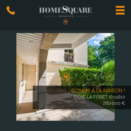
OUR CURRENT SELECTION
COMME À LA MAISON !
COYE LA FORET (60580)
260 000 €