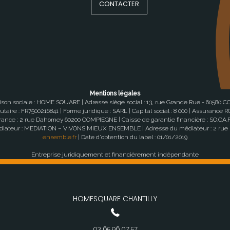
CONTACTER
Mentions légales
son sociale : HOME SQUARE | Adresse siège social : 13, rue Grande Rue - 60580 C
ire : FR7500216841 | Forme juridique : SARL | Capital social : 8 000 | Assurance RCP
ivrance : 2 rue Dahomey 60200 COMPIEGNE | Caisse de garantie financière : SO.CA.F. 
u médiateur : MEDIATION – VIVONS MIEUX ENSEMBLE | Adresse du médiateur : 2 rue
ensemble.fr
| Date d'obtention du label : 01/01/2019
Entreprise juridiquement et financièrement indépendante
HOMESQUARE COYE-LA-FORÊT
03.44.54.27.23