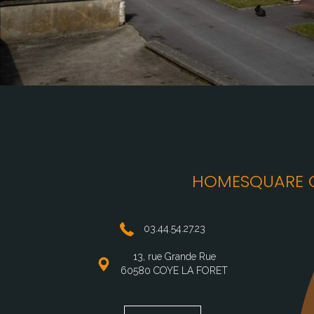
HOMESQUARE C
03.44.54.27.23
13, rue Grande Rue
60580 COYE LA FORET