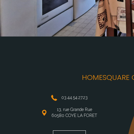
HOMESQUARE C
03.44.54.27.23
13, rue Grande Rue
60580 COYE LA FORET