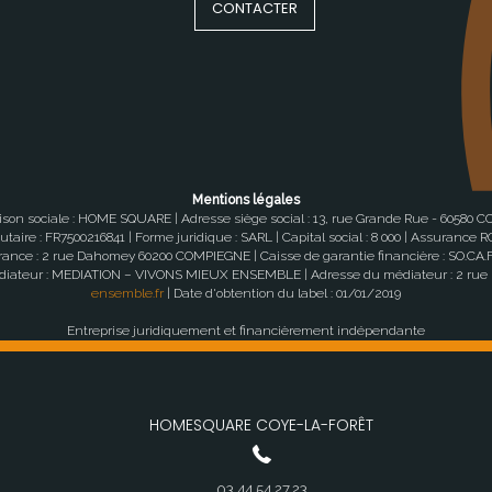
CONTACTER
Mentions légales
son sociale : HOME SQUARE | Adresse siège social : 13, rue Grande Rue - 60580 C
ire : FR7500216841 | Forme juridique : SARL | Capital social : 8 000 | Assurance RCP
ivrance : 2 rue Dahomey 60200 COMPIEGNE | Caisse de garantie financière : SO.CA.F. 
u médiateur : MEDIATION – VIVONS MIEUX ENSEMBLE | Adresse du médiateur : 2 rue
ensemble.fr
| Date d'obtention du label : 01/01/2019
Entreprise juridiquement et financièrement indépendante
HOMESQUARE COYE-LA-FORÊT
03.44.54.27.23