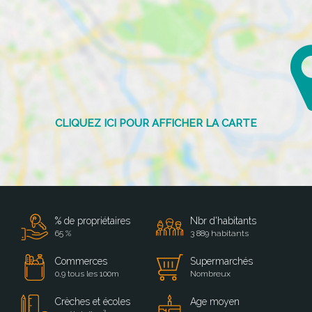
% de propriétaires
Nbr d'habitants
65 %
3 889 habitants
Commerces
Supermarchés
0,9 tous les 100m
Nombreux
Crèches et écoles
Age moyen