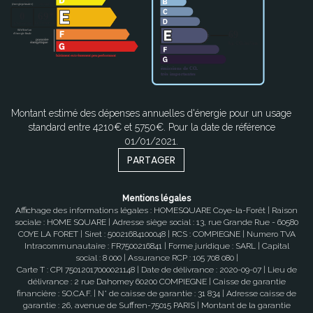
Montant estimé des dépenses annuelles d'énergie pour un usage
standard entre 4210€ et 5750€. Pour la date de référence
01/01/2021.
PARTAGER
Mentions légales
Affichage des informations légales : HOMESQUARE Coye-la-Forêt | Raison
sociale : HOME SQUARE | Adresse siège social : 13, rue Grande Rue - 60580
COYE LA FORET | Siret : 50021684100048 | RCS : COMPIEGNE | Numero TVA
Intracommunautaire : FR7500216841 | Forme juridique : SARL | Capital
social : 8 000 | Assurance RCP : 105 708 080 |
Carte T : CPI 75012017000021148 | Date de délivrance : 2020-09-07 | Lieu de
délivrance : 2 rue Dahomey 60200 COMPIEGNE | Caisse de garantie
financière : SO.CA.F. | N° de caisse de garantie : 31 834 | Adresse caisse de
garantie : 26, avenue de Suffren-75015 PARIS | Montant de la garantie