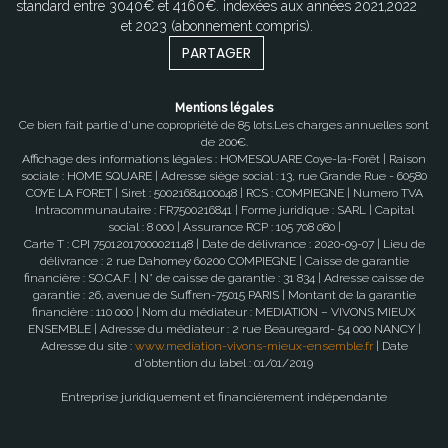
standard entre 3040€ et 4160€. indexées aux années 2021,2022
et 2023 (abonnement compris).
PARTAGER
Mentions légales
Ce bien fait partie d'une copropriété de 85 lots.Les charges annuelles sont
de 200€.
Affichage des informations légales : HOMESQUARE Coye-la-Forêt | Raison
sociale : HOME SQUARE | Adresse siège social : 13, rue Grande Rue - 60580
COYE LA FORET | Siret : 50021684100048 | RCS : COMPIEGNE | Numero TVA
Intracommunautaire : FR7500216841 | Forme juridique : SARL | Capital
social : 8 000 | Assurance RCP : 105 708 080 |
Carte T : CPI 75012017000021148 | Date de délivrance : 2020-09-07 | Lieu de
délivrance : 2 rue Dahomey 60200 COMPIEGNE | Caisse de garantie
financière : SO.CA.F. | N° de caisse de garantie : 31 834 | Adresse caisse de
garantie : 26, avenue de Suffren-75015 PARIS | Montant de la garantie
financière : 110 000 | Nom du médiateur : MEDIATION – VIVONS MIEUX
ENSEMBLE | Adresse du médiateur : 2 rue Beauregard- 54 000 NANCY |
Adresse du site :
www.mediation-vivons-mieux-ensemble.fr
| Date
d'obtention du label : 01/01/2019
Entreprise juridiquement et financièrement indépendante