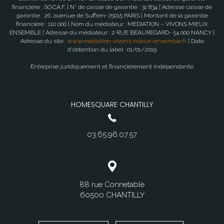
financière : SO.CA.F. | N° de caisse de garantie : 31 834 | Adresse caisse de
garantie : 26, avenue de Suffren-75015 PARIS | Montant de la garantie
financière : 110 000 | Nom du médiateur : MEDIATION – VIVONS MIEUX
ENSEMBLE | Adresse du médiateur : 2 RUE BEAUREGARD- 54 000 NANCY |
Adresse du site :
www.mediation-vivons-mieux-ensemble.fr
| Date
d'obtention du label : 01/01/2019
Entreprise juridiquement et financièrement indépendante
HOMESQUARE CHANTILLY
03.65.96.07.57
88 rue Connetable
60500 CHANTILLY