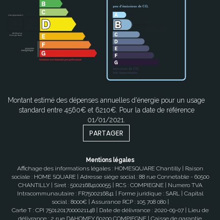
Montant estimé des dépenses annuelles d'énergie pour un usage
standard entre 4560€ et 6210€. Pour la date de référence
01/01/2021.
PARTAGER
Mentions légales
Affichage des informations légales : HOMESQUARE Chantilly | Raison
sociale : HOME SQUARE | Adresse siège social : 88 rue Connetable - 60500
CHANTILLY | Siret : 50021684100055 | RCS : COMPIEGNE | Numero TVA
Intracommunautaire : FR7500216841 | Forme juridique : SARL | Capital
social : 8000€ | Assurance RCP : 105 708 080 |
Carte T : CPI 75012017000021148 | Date de délivrance : 2020-09-07 | Lieu de
délivrance : 2 rue DAHOMEY 60200 COMPIEGNE | Caisse de garantie