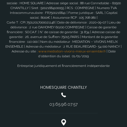
sociale : HOME SQUARE | Adresse siège social : 88 rue Connetable - 60500
CHANTILLY | Siret : 50021684100055 | RCS : COMPIEGNE | Numero TVA
Intracommunautaire : FR7500216841 | Forme juridique : SARL | Capital
social : 8000€ | Assurance RCP : 105 708 080 |
Carte T : CPI 75012017000021148 | Date de délivrance : 2020-09-07 | Lieu de
délivrance : 2 rue DAHOMEY 60200 COMPIEGNE | Caisse de garantie
financière : SO.CA.F. | N° de caisse de garantie : 31 834 | Adresse caisse de
garantie : 26, avenue de Suffren-75015 PARIS | Montant de la garantie
financière : 110 000 | Nom du médiateur : MEDIATION – VIVONS MIEUX
ENSEMBLE | Adresse du médiateur : 2 RUE BEAUREGARD- 54 000 NANCY |
Adresse du site :
www.mediation-vivons-mieux-ensemble.fr
| Date
d'obtention du label : 01/01/2019
Entreprise juridiquement et financièrement indépendante
HOMESQUARE CHANTILLY
03.65.96.07.57