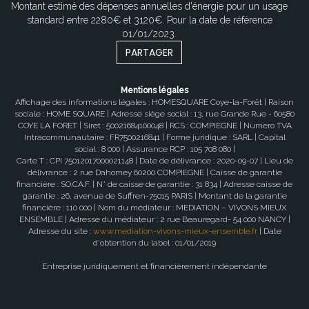
Montant estimé des dépenses annuelles d'énergie pour un usage
standard entre 2280€ et 3120€. Pour la date de référence
01/01/2023.
PARTAGER
Mentions légales
Affichage des informations légales : HOMESQUARE Coye-la-Forêt | Raison
sociale : HOME SQUARE | Adresse siège social : 13, rue Grande Rue - 60580
COYE LA FORET | Siret : 50021684100048 | RCS : COMPIEGNE | Numero TVA
Intracommunautaire : FR7500216841 | Forme juridique : SARL | Capital
social : 8 000 | Assurance RCP : 105 708 080 |
Carte T : CPI 75012017000021148 | Date de délivrance : 2020-09-07 | Lieu de
délivrance : 2 rue Dahomey 60200 COMPIEGNE | Caisse de garantie
financière : SO.CA.F. | N° de caisse de garantie : 31 834 | Adresse caisse de
garantie : 26, avenue de Suffren-75015 PARIS | Montant de la garantie
financière : 110 000 | Nom du médiateur : MEDIATION – VIVONS MIEUX
ENSEMBLE | Adresse du médiateur : 2 rue Beauregard- 54 000 NANCY |
Adresse du site :
www.mediation-vivons-mieux-ensemble.fr
| Date
d'obtention du label : 01/01/2019
Entreprise juridiquement et financièrement indépendante