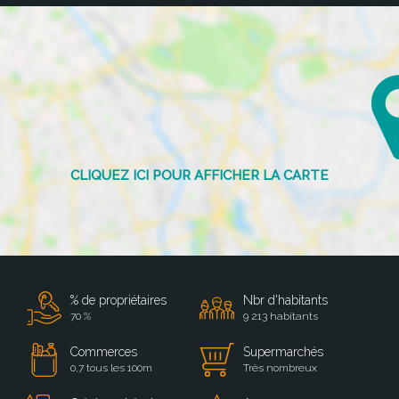
% de propriétaires
Nbr d'habitants
70 %
9 213 habitants
Commerces
Supermarchés
0,7 tous les 100m
Très nombreux