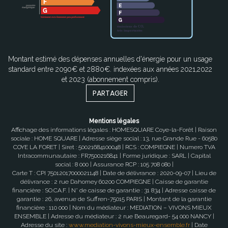
Montant estimé des dépenses annuelles d'énergie pour un usage
standard entre 2090€ et 2880€. indexées aux années 2021,2022
et 2023 (abonnement compris).
PARTAGER
Mentions légales
Affichage des informations légales : HOMESQUARE Coye-la-Forêt | Raison
sociale : HOME SQUARE | Adresse siège social : 13, rue Grande Rue - 60580
COYE LA FORET | Siret : 50021684100048 | RCS : COMPIEGNE | Numero TVA
Intracommunautaire : FR7500216841 | Forme juridique : SARL | Capital
social : 8 000 | Assurance RCP : 105 708 080 |
Carte T : CPI 75012017000021148 | Date de délivrance : 2020-09-07 | Lieu de
délivrance : 2 rue Dahomey 60200 COMPIEGNE | Caisse de garantie
financière : SO.CA.F. | N° de caisse de garantie : 31 834 | Adresse caisse de
garantie : 26, avenue de Suffren-75015 PARIS | Montant de la garantie
financière : 110 000 | Nom du médiateur : MEDIATION – VIVONS MIEUX
ENSEMBLE | Adresse du médiateur : 2 rue Beauregard- 54 000 NANCY |
Adresse du site :
www.mediation-vivons-mieux-ensemble.fr
| Date