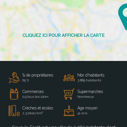
% de propriétaires
Nbr d'habitants
65 %
3 889 habitants
Commerces
Supermarchés
0,9 tous les 100m
Nombreux
Crèches et écoles
Age moyen
2,3 étab/km²
41 ans