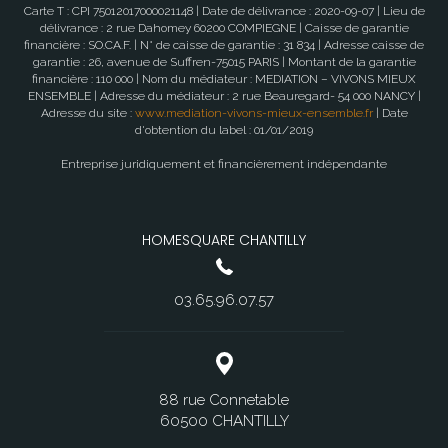
Carte T : CPI 75012017000021148 | Date de délivrance : 2020-09-07 | Lieu de
délivrance : 2 rue Dahomey 60200 COMPIEGNE | Caisse de garantie
financière : SO.CA.F. | N° de caisse de garantie : 31 834 | Adresse caisse de
garantie : 26, avenue de Suffren-75015 PARIS | Montant de la garantie
financière : 110 000 | Nom du médiateur : MEDIATION – VIVONS MIEUX
ENSEMBLE | Adresse du médiateur : 2 rue Beauregard- 54 000 NANCY |
Adresse du site :
www.mediation-vivons-mieux-ensemble.fr
| Date
d'obtention du label : 01/01/2019
Entreprise juridiquement et financièrement indépendante
HOMESQUARE CHANTILLY
03.65.96.07.57
88 rue Connetable
60500 CHANTILLY