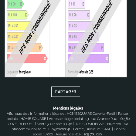
PARTAGER
Mentions légales
Affichage des informations légales : HOMESQUARE Coye-la-Forêt | Raison
sociale : HOME SQUARE | Adresse siège social : 13, rue Grande Rue - 60580
COYE LA FORET | Siret : 50021684100048 | RCS : COMPIEGNE | Numero TVA
Intracommunautaire : FR7500216841 | Forme juridique : SARL | Capital
social : 8 000 | Assurance RCP : 105 708 080 |