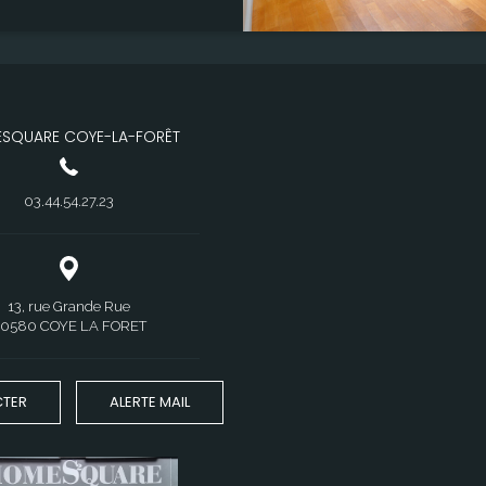
upplément. D'autres locaux sont
e : 17.85 m² Les
est exposé sont disponibles sur le
isques.gouv.fr"
SQUARE COYE-LA-FORÊT
03.44.54.27.23
13, rue Grande Rue
0580 COYE LA FORET
TER
ALERTE MAIL