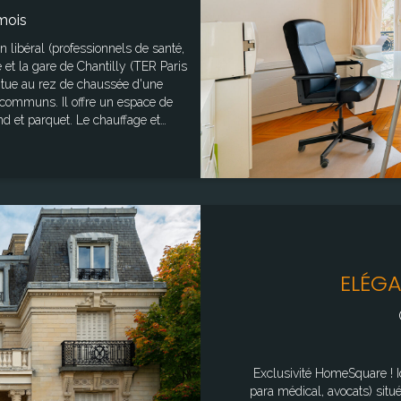
mois
e et la gare de Chantilly (TER Paris
situe au rez de chaussée d'une
 communs. Il offre un espace de
et. Le chauffage et
D'autres locaux sont disponibles
les sur le site Géorisques :
uv.fr"
ELÉGA
Exclusivité HomeSquare ! Idéalement profession libéral (professionnels de santé,
para médical, avocats) situé