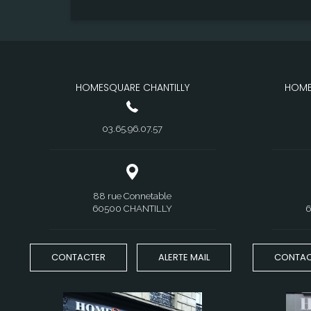
place de stationnement peut être louée en s
disponibles dans l'immeuble. Ce lieu de vie bénéficiant d'un emplacement
unique, conviendra parfaitement à une profession libérale. Surfac
informations sur les risques auxquels ce bien 
site Géorisques : "www.geor
HOMESQUARE CHANTILLY
HOME
03.65.96.07.57
88 rue Connetable
60500 CHANTILLY
6
CONTACTER
ALERTE MAIL
CONTAC