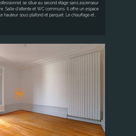
rofessionnel se situe au second étage sans ascenseur
e. Salle d'attente et WC communs. Il offre un espace
uteur sous plafond et parquet. Le chauffage et
ouée en supplément. D'autres locaux sont disponibles
fession libérale. Surface : 12.35 m² Les
es auxquels ce bien est exposé sont disponibles sur le
orisques : "www.georisques.gouv.fr"
Surface
17,85 m²