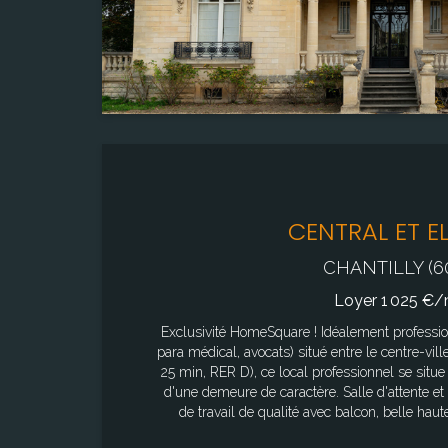
CENTRAL ET E
CHANTILLY (6
Loyer 1 025 €/
Exclusivité HomeSquare ! Idéalement profession libéral (professionnels de santé,
para médical, avocats) situé entre le centre-vill
25 min, RER D), ce local professionnel se situ
d'une demeure de caractère. Salle d'attente 
de travail de qualité avec balcon, belle haute
chauffage et l'électricité sont inclus. Le local est disponible immédiatement. Une