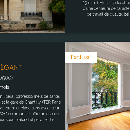
25 min, RER D), ce local p
d'une demeure de caractèr
de travail de qualité, belle ha
l'électricité sont inclus. Le local est disponible immédiatement. Une place de
stationnement peut être l
dans l'immeuble. Ce lieu de vie bénéficiant d'un emplacement unique,
conviendra parfaitement à une pro
informations sur les risqu
site Gé
Exclusif
LÉGANT
0500)
mois
e et la gare de Chantilly (TER Paris
e au premier étage sans ascenseur
et WC communs. Il offre un espace
ur sous plafond et parquet. Le