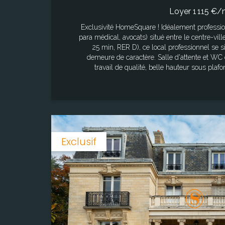
Loyer 1 115 €/
Exclusivité HomeSquare ! Idéalement profession libéral (professionnels de santé,
para médical, avocats) situé entre le centre-vill
25 min, RER D), ce local professionnel se 
demeure de caractère. Salle d'attente et WC
travail de qualité, belle hauteur sous plafond et parqu
l'électricité sont inclus. Le local est disponible au 31 janvier 2026. Une place de
stationnement peut être louée en supplément. 
dans l'immeuble. Ce lieu de vie central et confortable bénéficie d'un
emplacement uniique. Surface : 18.56 m² Les informations sur les risques
auxquels ce bien est exposé sont disponib
"www.georisques.go
Surface
Exclusif
12,35 m²