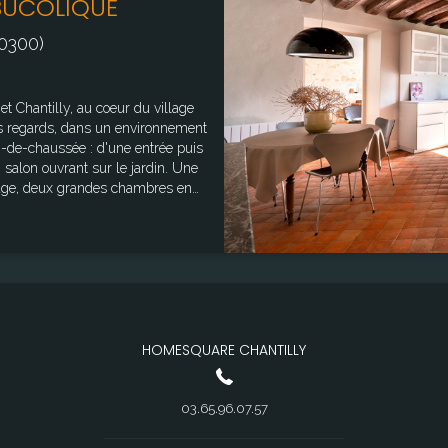
BUCOLIQUE
0300)
es regards, dans un environnement
 salon ouvrant sur le jardin. Une
ées. À l'extérieur, le
gétal harmonieux, intime et facile
in (permis de construire déposé et
iner de nouveaux espaces de vie
s
les sur le site Géorisques :
HOMESQUARE CHANTILLY
uv.fr"
03.65.96.07.57