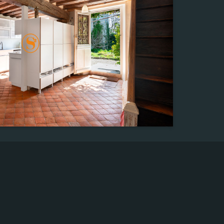
695,00 m²
Pièce(s)
4
Chambre(s)
2