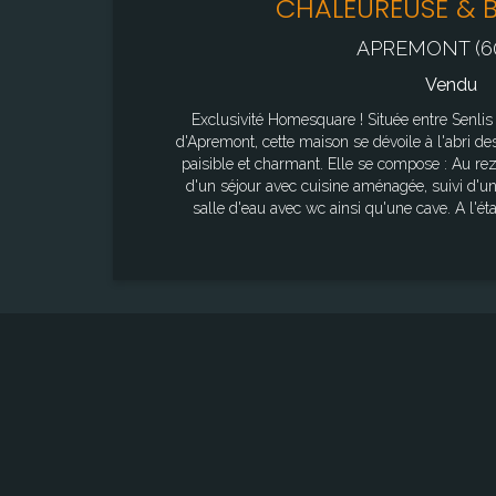
CHALEUREUSE & 
APREMONT (6
Vendu
Exclusivité Homesquare ! Située entre Senlis et Chantilly, au coeur du village
d'Apremont, cette maison se dévoile à l'abri d
paisible et charmant. Elle se compose : Au rez-de-chaussée : d'une entrée puis
d'un séjour avec cuisine aménagée, suivi d'un
salle d'eau avec wc ainsi qu'une cave. A l'étage, deux grandes chambres en
enfilades composent l'espace nuit et pouvent être réagenc
jardin autonome et bucolique, offre un cadre vé
d'entretien. Un véritable potentiel d'évolution complète ce bien : une construction
de 50 m² environ est envisageable dans le jard
accepté en octobre 2025), permettant d'imag
selon les envies. Surface au sol : 124 m² Surface dite "Loi Carrez" : 96 m² Surface
pondérée : 110 m² Surface du terrain : 695 m² Les informations sur les risque
auxquels ce bien est exposé sont disponib
"www.georisques.go