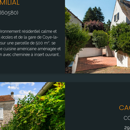
ILIAL
(60580)
 écoles et de la gare de Coye-la-
7 sur une parcelle de 500 m², se
on avec cheminée à insert ouvrant
alle de bains avec douche et des
 Le sous-sol total
buanderie, une pièce chauffée à
eux ou atelier) ainsi qu'une cave.
 des beaux jours. Une tonnelle, un
pouvant accueillir un camping-car
CA
déal pour une famille souhaitant
iate des commodités. Surface
CO
29