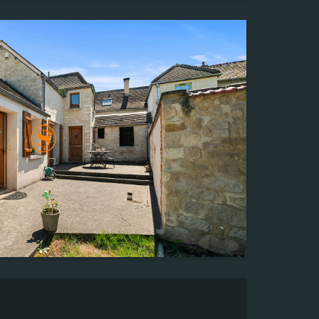
ou enfant) ; Un sous-sol total d'environ
vie idéal pour un premier achat ou un investissement
Surface
102,00 m²
 : 137m² Les informations sur les risques auxquels ce
Terrain
sont disponibles sur le site Géorisques : «
344,00 m²
www.georisques.gouv.fr »
Pièce(s)
5
Chambre(s)
3