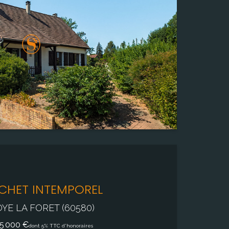
500,00 m²
Pièce(s)
6
Chambre(s)
3
Salle de bain
1
CHET INTEMPOREL
YE LA FORET (60580)
5 000 €
dont 5% TTC d'honoraires