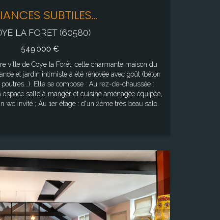
IANCES SUBTILES...
YE LA FORET (60580)
549 000 €
re ville de Coye la Forêt, cette charmante maison du
e et jardin intimiste a été rénovée avec goût (béton
 poutres...). Elle se compose : Au rez-de-chaussée :
n espace salle à manger et cuisine aménagée équipée,
: d'un 2ème très beau salon
cathédrale, de 2 chambres et d'une salle d'eau avec
e magnifique chambre avec vue sur la forêt. Une cave
 et garage indépendant complètent ce lieu de vie où
s au charme de l'ancien. Surface sol : 160m²
 ce bien
es sur le site Géorisques : "www.georisques.gouv.fr"
Surface
142,00 m²
Terrain
1 200,00 m²
Pièce(s)