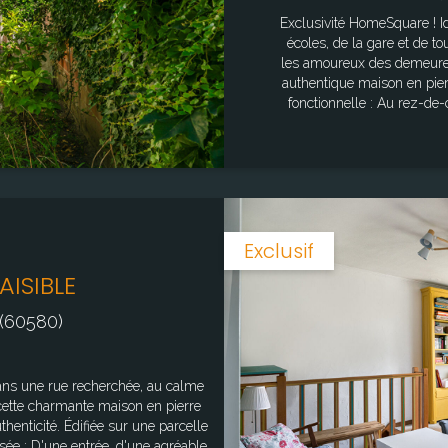
orisques : www.georisques.gouv.fr.
Exclusivité HomeSquare ! Idéalement située à quelques pas des commerces, des
écoles, de la gare et de toutes les com
les amoureux des demeures anciennes. Édifiée sur une
authentique maison en pierr
fonctionnelle : Au rez-de-chaussée : une cuisine, un séjour chaleureux, un WC
indépendant ainsi qu'une v
clos de murs. Le premier étage accueille une chambre parentale ainsi qu'un
dégagement permettant
lecture. Au deuxième étage, un palier dessert deux chambres, dont l'une
bénéficie d'un coin salle 
ou pour recevoir. Un lieu de vie idéal pour un premier achat, un pied-à-terre de
charme ou une famille so
Exclusif
Forêt. Surface au sol : 85.68 m² Surface dite "Loi Carrez" : 70.74 m² Soit une
AISIBLE
surface pondérée : 78.21 m² Surface pa
risques auxquels ce bien 
(60580)
cette charmante maison en pierre
ur une parcelle