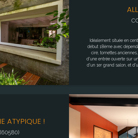
uv.fr"
ALL
CO
Idéalement située en cent
début 18ème avec dépendanc
ciré, tomettes anciennes,
d'une entrée ouverte sur u
d'un 1er grand salon, et d'un wc invité ; Au 1er étage 
avec cheminée et plafond 
wc ; Au 2ème étage : d'un
gravillonnée, un atelier
s'allient les éléments contemporain
env. Surface hab: 155m² env Les informations sur les risques auxquels
est exposé sont disponibl
 ATYPIQUE !
(60580)