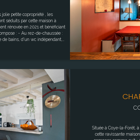
jolie petite copropriété , les
ont séduits par cette maison à
ent rénovée en 2021 et bénéficiant
compose : - Au rez-de-chaussée :
e de bains, d'un wc indépendant,
ec sa salle d'eau; - Au premier
depuis un escalier indépendant
oire, d'un wc indépendant et d'un
nant sur une très grande terrasse
 paysager et la forêt de Chantilly.
un jardin privatif de 1200m²
ancien et confort de vie moderne.
CHAR
sques : "www.georisques.gouv.fr"
CO
Située à Coye-la-Forêt, à
cette ravissante maison