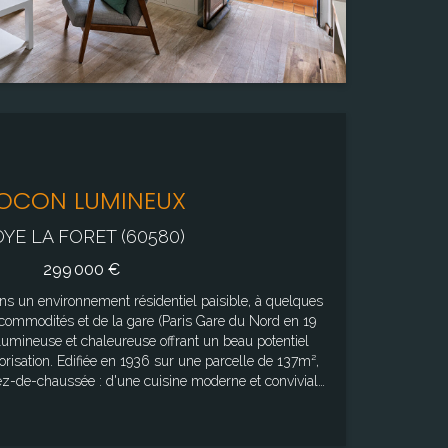
OCON LUMINEUX
YE LA FORET (60580)
299 000 €
ans un environnement résidentiel paisible, à quelques
commodités et de la gare (Paris Gare du Nord en 19
lumineuse et chaleureuse offrant un beau potentiel
ne parcelle de 137m²,
 lumineux , créant un espace de vie agréable avec un
r étage : de deux chambres
e d'eau avec wc ; Au dernier étage, sous