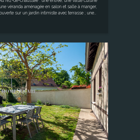
 une véranda aménagée en salon et salle à manger,
uverte sur un jardin intimiste avec terrasse ; une
vant être transformée en salle d'eau, ainsi qu'un WC
res, dont une agréable suite parentale avec dressing
. Une salle de bains avec WC complète l'ensemble. À
ce d'environ 30 m² offre de nombreuses possibilités
ant jardin clos et
Surface
arfaire ce lieu de vie alliant subtilement le charme de
142,00 m²
4.33 m² Surface totale
Terrain
e : 124.01 m² Les informations
318,00 m²
ls ce bien est exposé sont disponibles sur le site
ques : "www.georisques.gouv.fr"'
Pièce(s)
6
Chambre(s)
4