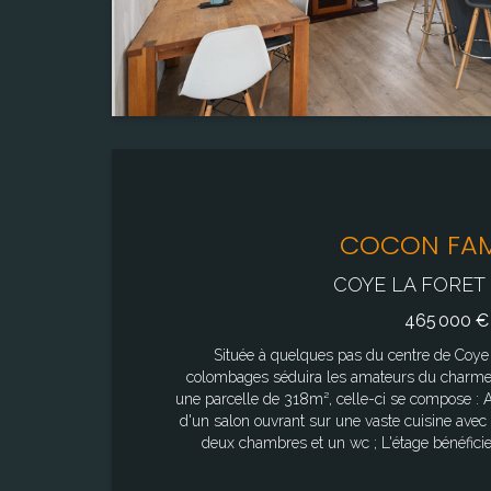
Salle de bain
1
COCON FAM
COYE LA FORET 
465 000 €
Située à quelques pas du centre de Coye l
colombages séduira les amateurs du charme d
une parcelle de 318m², celle-ci se compose : A
d'un salon ouvrant sur une vaste cuisine avec 
deux chambres et un wc ; L'étage bénéfici
permettant une parfaite séparation des espaces
une chambre, une salle d'eau avec wc, ainsi 