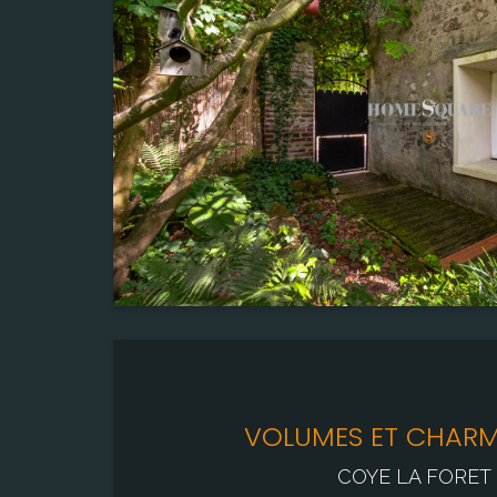
"www.georisques.go
Terrain
228,00 m²
Pièce(s)
5
Chambre(s)
3
VOLUMES ET CHARME
COYE LA FORET 