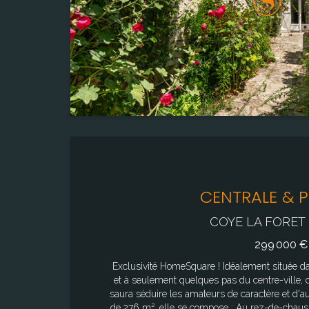
bien est exposé sont disponibles sur le site Gé
Chambre(s)
3
CENTRALE & P
COYE LA FORET 
299 000 €
Exclusivité HomeSquare ! Idéalement située dans une rue recherchée, au calme
et à seulement quelques pas du centre-ville, 
saura séduire les amateurs de caractère et d'authenticité. Édifiée s
de 276 m², elle se compose : Au rez-de-chaussée : D'une entrée, d'une agréable