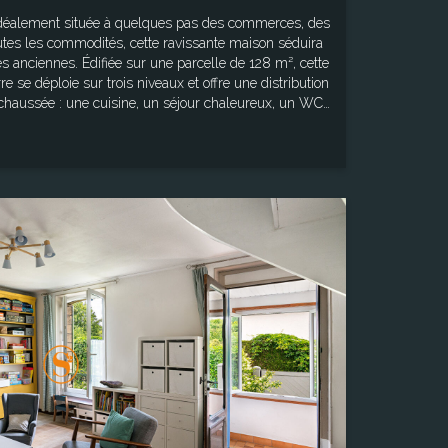
modités, cette ravissante maison séduira
 parcelle de 128 m², cette
e se déploie sur trois niveaux et offre une distribution
éranda ouvrant sur un extérieur intimiste, entièrement
 l'aménagement d'un espace bureau ou d'un coin
d'eau, offrant un agencement pratique pour une famille
Surface
uhaitant profiter de la douceur de vivre de Coye-la-
75,00 m²
Terrain
rcellaire : 128 m² Les informations sur les
246,00 m²
est exposé sont disponibles sur le site Géorisques :
"www.georisques.gouv.fr"
Pièce(s)
5
Chambre(s)
3
Salle de bain
1