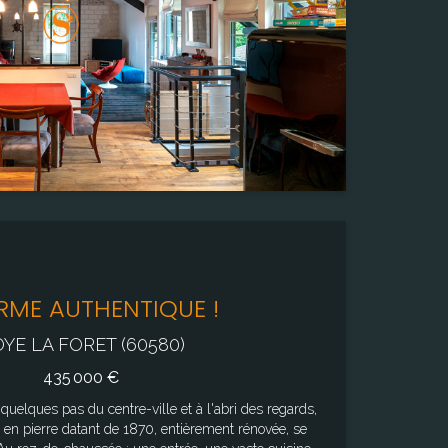
4
Chambre(s)
3
Salle de bain
1
ME AUTHENTIQUE !
YE LA FORET (60580)
435 000 €
 quelques pas du centre-ville et à l'abri des regards,
 en pierre datant de 1870, entièrement rénovée, se