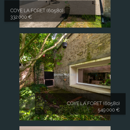
COYE LA FORET (60580)
332 000 €
COYE LA FORET (60580)
549 000 €