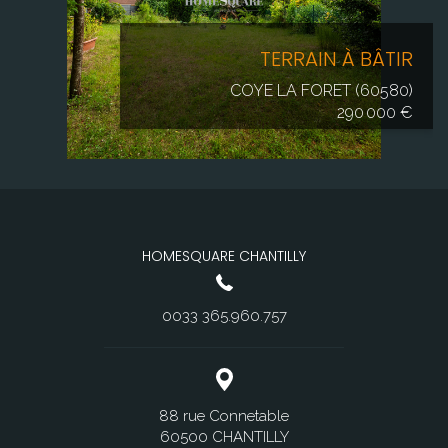
TERRAIN À BÂTIR
COYE LA FORET (60580)
290 000 €
HOMESQUARE COYE-LA-FORÊT
0033 344.542.723
13, rue Grande Rue
60580 COYE LA FORET