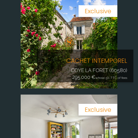
Exclusive
CACHET INTEMPOREL
COYE LA FORET (60580)
295 000 €
whose 5% TTC of fees
Exclusive