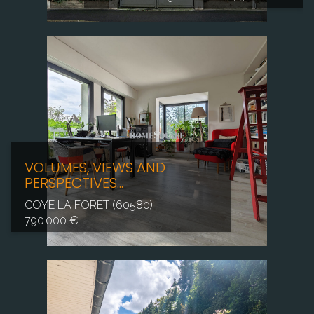
VOLUMES, VIEWS AND
PERSPECTIVES...
COYE LA FORET (60580)
790 000 €