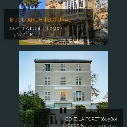
BIJOU ARCHITECTURAL !
COYE LA FORET (60580)
1 150 000 €
COYE LA FORET (60580)
629 000 €
whose 4.83% TTC of fees