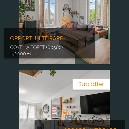
OPPORTUNITÉ RARE !
COYE LA FORET (60580)
152 000 €
Sub offer