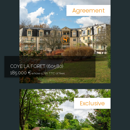
Agreement
COYE LA FORET (60580)
185 000 €
whose 5.71% TTC of fees
Exclusive