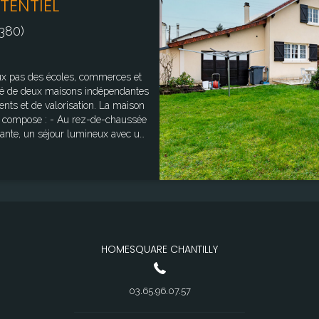
TENTIEL
380)
eux pas des écoles, commerces et
é de deux maisons indépendantes
de valorisation. La maison
u rez-de-chaussée
dante, un séjour lumineux avec un
e d'eau et un WC séparé. Garage
es sous pente offrant un potentiel
 fond de parcelle,
erminer d'aménager. Actuellement
vec
ur laisser libre cours à votre
 ou location indépendante), une
HOMESQUARE CHANTILLY
vestissement patrimonial à forte
07 m² Surface dépendance : 62 m²
rmations sur les risques
03.65.96.07.57
les sur le site Géorisques :