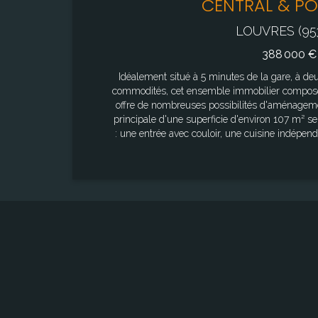
CENTRAL & PO
LOUVRES (95
388 000 €
Idéalement situé à 5 minutes de la gare, à d
commodités, cet ensemble immobilier compos
offre de nombreuses possibilités d'aménagements et 
principale d'une superficie d'environ 107 m² se compose : - A
: une entrée avec couloir, une cuisine indépen
accès direct à une grande terrasse, une sall
fermé . - À l'étage : deux chambres avec combl
d'optimisation ou de rangement (possibilité 3eme chambre) En
la seconde maison d'environ 62 m² reste à t
isolée et laissée en état brut, elle se compose : - D'un logement de 4 pièces a
salle d'eau à concevoir. Un espace idéal po
imagination. Ce lieu de vie aux multiples projets conviendra idéalement à une
famille nombreuse, un projet locatif (Airbnb
résidence principale avec dépendance ou un in
valeur ajoutée. Surface maison principale : 1
Surface garage : 20 m² Surface parcelle : 599 m² Les info
auxquels ce bien est exposé sont disponib