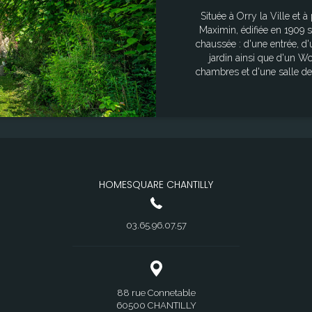
Située à Orry la Ville et à
Maximin, édifiée en 1909 
chaussée : d'une entrée, d
jardin ainsi que d'un Wc 
chambres et d'une salle de
chambre parentale ; Un so
jardin complètent ce lie
totale Sol : 128,45 m² 
pondérée : 117,16m² Surface parcellaire : 689
auxquels ce bien est 
HOMESQUARE CHANTILLY
03.65.96.07.57
88 rue Connetable
60500 CHANTILLY