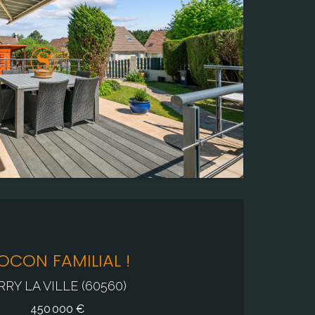
585,00 m²
Pièce(s)
7
Chambre(s)
5
OCON FAMILIAL !
RRY LA VILLE (60560)
450 000 €