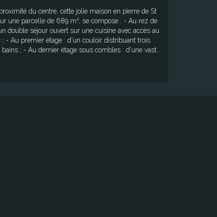
 proximité du centre, cette jolie maison en pierre de St
sur une parcelle de 689 m², se compose : - Au rez de
'un double séjour ouvert sur une cuisine avec accès au
; - Au premier étage : d'un couloir distribuant trois
 bains ; - Au dernier étage sous combles : d'une vaste
us-sol total composé de trois pièces et un agréable
u de vie ayant conservé son charme d'antan. Surface
Surface totale dite "Loi Carrez" : 105,87 m² Surface
 m² Les informations sur les risques
exposé sont disponibles sur le site Géorisques :
"www.georisques.gouv.fr"