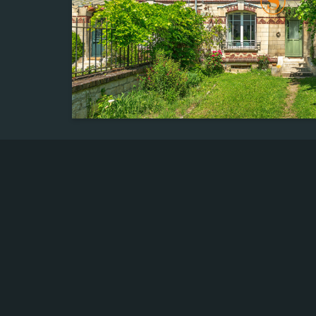
Chambre(s)
4
Salle de bain
1