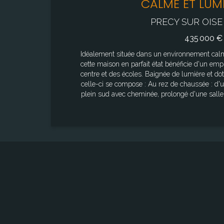
CALME ET LUMI
PRECY SUR OISE 
435 000 €
Idéalement située dans un environnement cal
cette maison en parfait état bénéficie d'un em
centre et des écoles. Baignée de lumière et dot
celle-ci se compose : Au rez de chaussée : d'une entrée suivi d'un salon exposé
plein sud avec cheminée, prolongé d'une salle 
avec cheminée ainsi que d'un espace de rangements. L'ensemble don
à la terrasse et son jardin arboré. D'un dégagement, d'une chambre avec
rangements, d'une salle d'eau et d'un WC indépendant. A l
espace de vie, de trois chambres avec rangem
WC. Un sous sol total avec garage pour deux véhicules ainsi qu'un magnifique
jardin complètent cet ensemble de qualité (fe
récente, pompes à chaleur, adoucisseur...etc). Surface au sol: 149.93 m² Surface
du terrain: 2 593 m² Les informations sur les risques auxquels ce bien est exposé
sont disponibles sur le site Géorisques