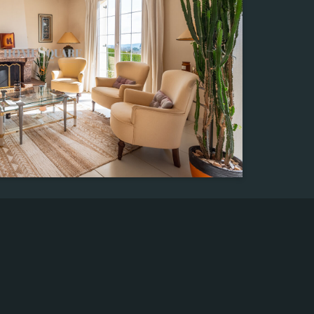
2 593,00 m²
Pièce(s)
7
Chambre(s)
4
Salle de bain
1