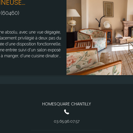
NEUSE...
(60460)
me absolu, avec une vue dégagée,
placement privilégié à deux pas du
ée d'une disposition fonctionnelle,
à manger, d'une cuisine dinatoire
nant accès
'étage : d'un bel
ents, d'une salle de bains avec
nêtres double vitrage, isolation
HOMESQUARE CHANTILLY
 : "www.georisques.gouv.fr"
03.65.96.07.57