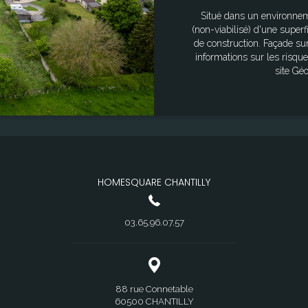
Situé dans un environneme
(non-viabilisé) d'une super
de construction. Façade sur rue : 38 mètres linéaire. A découvrir rapidement. Les
informations sur les risqu
site Gé
HOMESQUARE CHANTILLY
03.65.96.07.57
88 rue Connetable
60500 CHANTILLY