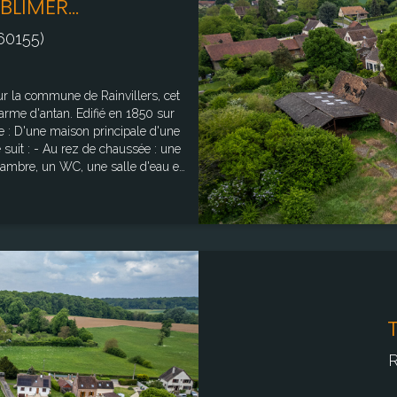
LIMER...
60155)
ur la commune de Rainvillers, cet
arme d'antan. Edifié en 1850 sur
'une
suit : - Au rez de chaussée : une
chambre, un WC, une salle d'eau et
 une salle d'eau avec Wc et une
m2 pouvant être réhabilités selon
nombreux projets. Superficie
cie bâtiments annexes : 705 m²
sques : "www.georisques.gouv.fr"
R