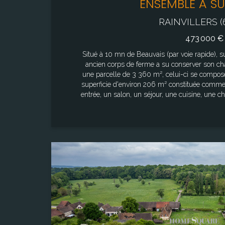
ENSEMBLE À SUB
RAINVILLERS (
473 000 €
Situé à 10 mn de Beauvais (par voie rapide), s
ancien corps de ferme a su conserver son ch
une parcelle de 3 360 m², celui-ci se compose : D'une maison principale d
superficie d'environ 206 m² constituée comme 
entrée, un salon, un séjour, une cuisine, une 
une buanderie ; - A l'étage : cinq chambres,
partie des combles à aménager. Une Cave, un hangar et quatre bâtiments
annexes d'une superficie totale d'environ 700 
ses aspirations. Ce lieu de vie résolument hors du temps, aux multiples
possibilités de rénovations, permettra d'envisager de 
maison principale : 206 m² environ Superfi
Surface
Surface cadastrale : 3360 m² Les informations sur les risques auxquels ce bien
4 152,00 m²
est exposé sont disponibles sur le site Géori
Terrain
4 152,00 m²
Pièce(s)
8