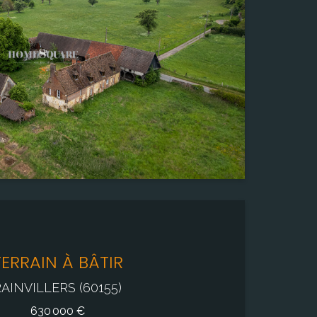
3 360,00 m²
Pièce(s)
8
Chambre(s)
5
TERRAIN À BÂTIR
AINVILLERS (60155)
630 000 €