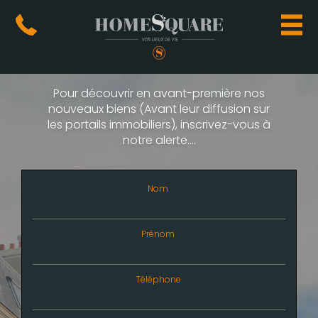
Pour découvrir en avant-première nos
nouveaux biens (Avant leur diffusion sur
les portails immobiliers), inscrivez-vous à
notre alerte....
Nom
Prénom
Téléphone